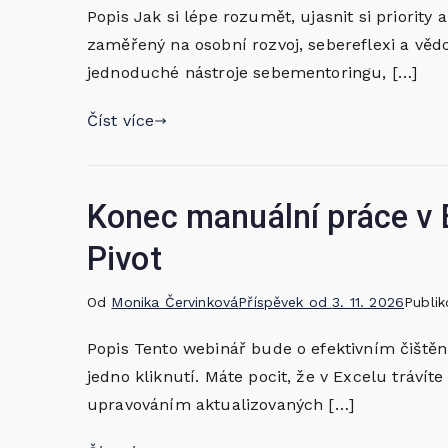
Popis Jak si lépe rozumět, ujasnit si priority
zaměřený na osobní rozvoj, sebereflexi a věd
jednoduché nástroje sebementoringu, […]
Číst více
Konec manuální práce v 
Pivot
Od
Monika Červinková
Příspěvek od
3. 11. 2026
Publi
Popis Tento webinář bude o efektivním čištění
jedno kliknutí. Máte pocit, že v Excelu trá
upravováním aktualizovaných […]