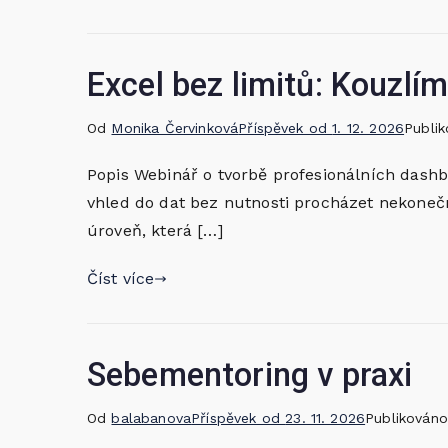
Excel bez limitů: Kouzlí
Od
Monika Červinková
Příspěvek od
1. 12. 2026
Publi
Popis Webinář o tvorbě profesionálních dashb
vhled do dat bez nutnosti procházet nekoneč
úroveň, která […]
Číst více
Sebementoring v praxi
Od
balabanova
Příspěvek od
23. 11. 2026
Publikován