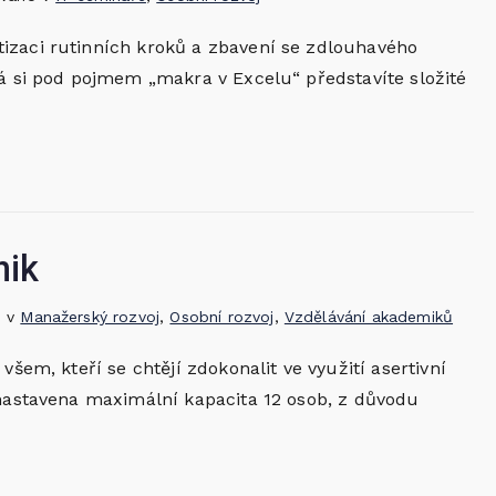
izaci rutinních kroků a zbavení se zdlouhavého
ná si pod pojmem „makra v Excelu“ představíte složité
nik
o v
Manažerský rozvoj
,
Osobní rozvoj
,
Vzdělávání akademiků
všem, kteří se chtějí zdokonalit ve využití asertivní
 nastavena maximální kapacita 12 osob, z důvodu