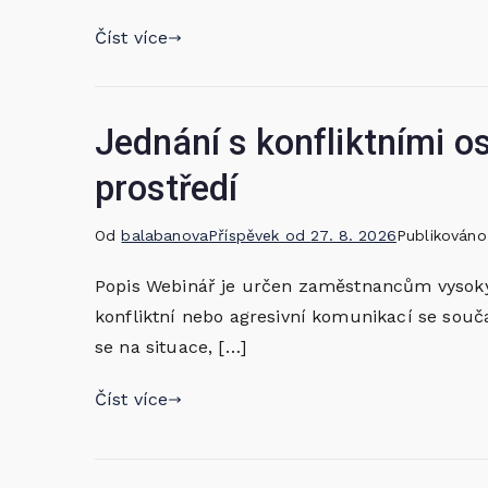
Číst více
Jednání s konfliktními 
prostředí
Od
balabanova
Příspěvek od
27. 8. 2026
Publikován
Popis Webinář je určen zaměstnancům vysokých
konfliktní nebo agresivní komunikací se sou
se na situace, […]
Číst více
Navigace
pro