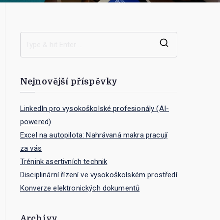
S
e
a
Nejnovější příspěvky
r
c
LinkedIn pro vysokoškolské profesionály (AI-
h
powered)
f
Excel na autopilota: Nahrávaná makra pracují
o
za vás
r
Trénink asertivních technik
:
Disciplinární řízení ve vysokoškolském prostředí
Konverze elektronických dokumentů
Archivy