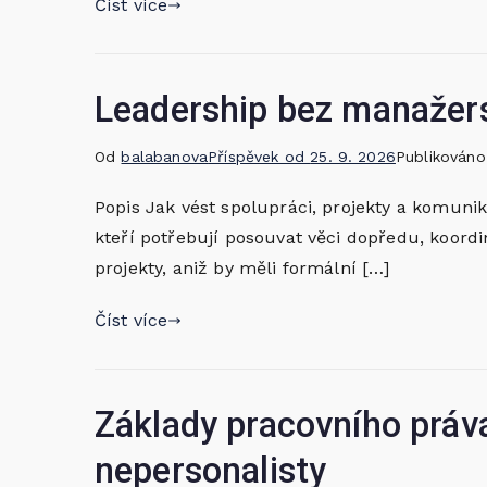
Číst více
Leadership bez manažer
Od
balabanova
Příspěvek od
25. 9. 2026
Publikován
Popis Jak vést spolupráci, projekty a komuni
kteří potřebují posouvat věci dopředu, koordi
projekty, aniž by měli formální […]
Číst více
Základy pracovního práv
nepersonalisty