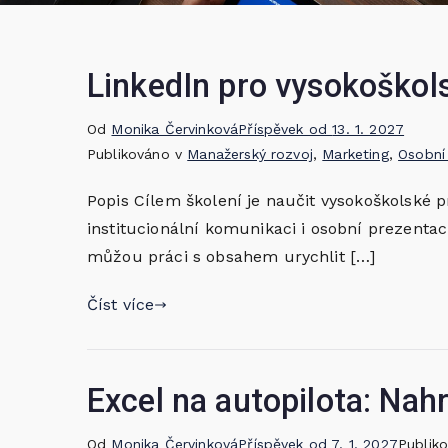
LinkedIn pro vysokoškol
Od
Monika Červinková
Příspěvek od
13. 1. 2027
Publikováno v
Manažerský rozvoj
,
Marketing
,
Osobní
Popis Cílem školení je naučit vysokoškolské p
institucionální komunikaci i osobní prezentaci.
můžou práci s obsahem urychlit […]
Číst více
Excel na autopilota: Nah
Od
Monika Červinková
Příspěvek od
7. 1. 2027
Publik