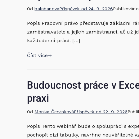
Od
balabanova
Příspěvek od
24. 9. 2026
Publikován
Popis Pracovní právo představuje základní rá
zaměstnavatele a jejich zaměstnanci, ať už 
každodenní práci. […]
Číst více
Budoucnost práce v Excel
praxi
Od
Monika Červinková
Příspěvek od
22. 9. 2026
Publ
Popis Tento webinář bude o spolupráci s exp
pochopit cizí tabulky, navrhne neuvěřitelné v