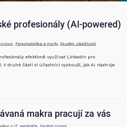
ské profesionály (AI-powered)
 rozvoj
,
Personalistika a mzdy
,
Studijní záležitosti
rofesionály efektivně využívat LinkedIn pro
 V druhé části si účastníci vyzkouší, jak AI nástroje
rávaná makra pracují za vás
ováno v
IT semináře
,
Osobní rozvoj