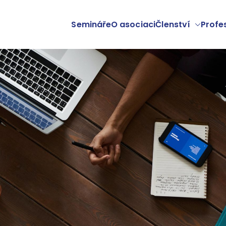
Semináře
O asociaci
Členství
Profe
verzit