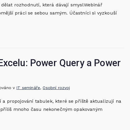
 a dělat rozhodnutí, která dávají smyslWebinář
omější práci se sebou samým. Účastníci si vyzkouší
Excelu: Power Query a Power
kováno v
IT semináře
,
Osobní rozvoj
 a propojování tabulek, které se příště aktualizují na
víte příliš mnoho času nekonečným opakovaným