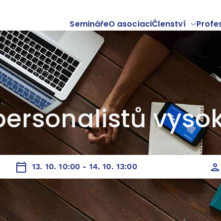
Semináře
O asociaci
Členství
Profe
verzit
likováno v
Personalistika a mzdy
,
Setkání profesních skupin
personalistů vyso
13. 10. 10:00 - 14. 10. 13:00