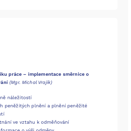
íku práce – implementace směrnice o
vání
(Mgr. Michal Vrajík)
ě náležitostí
h peněžitých plnění a plnění peněžité
tí
tnání ve vztahu k odměňování
nformace o výši odměny