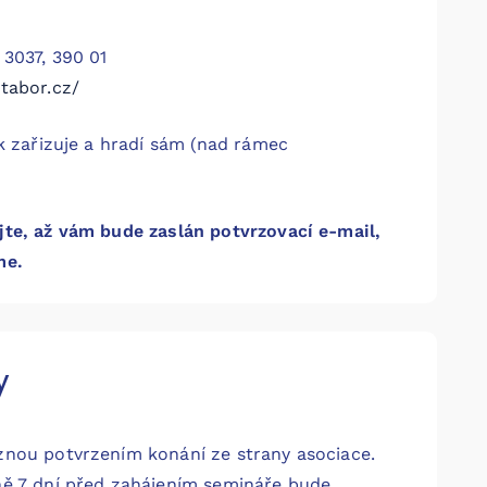
3037, 390 01
tabor.cz/
k zařizuje a hradí sám (nad rámec
te, až vám bude zaslán potvrzovací e-mail,
me.
y
znou potvrzením konání ze strany asociace.
ně 7 dní před zahájením semináře bude