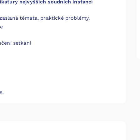
dikatury nejvyšších soudních instancí
zaslaná témata, praktické problémy,
se
ení setkání
a.