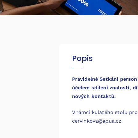
Popis
Pravidelné Setkání person
účelem sdílení znalostí, 
nových kontaktů.
V rámci kulatého stolu pr
cervinkova@apua.cz.