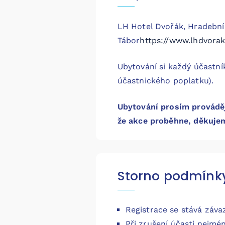
LH Hotel Dvořák, Hradební 
Tábor
https://www.lhdvorak
Ubytování si každý účastní
účastnického poplatku).
Ubytování prosím prováděj
že akce proběhne, děkuje
Storno podmínk
Registrace se stává záva
Při zrušení účasti nejmé