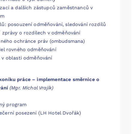
zací a dalších zástupců zaměstnanců v
ím
lů: posouzení odměňování, sledování rozdílů
í zprávy o rozdílech v odměňování
ejného ochránce práv (ombudsmana)
del rovného odměňování
 v oblasti odměňování
koníku práce – implementace směrnice o
vání
(Mgr. Michal Vrajík)
ý program
erní posezení (LH Hotel Dvořák)