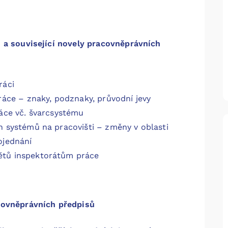
 a související novely pracovněprávních
ráci
ráce – znaky, podznaky, průvodní jevy
áce vč. švarcsystému
h systémů na pracovišti – změny v oblasti
ojednání
tů inspektorátům práce
covněprávních předpisů