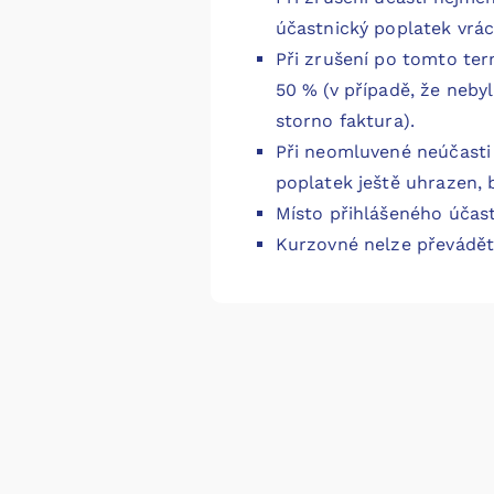
účastnický poplatek vráce
Při zrušení po tomto ter
50 % (v případě, že neby
storno faktura).
Při neomluvené neúčasti 
poplatek ještě uhrazen, 
Místo přihlášeného účast
Kurzovné nelze převá