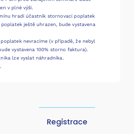
n v plné výši.
mínu hradí účastník stornovací poplatek
l poplatek ještě uhrazen, bude vystavena
poplatek nevracíme (v případě, že nebyl
bude vystavena 100% storno faktura).
níka lze vyslat náhradníka.
dět.
Registrace