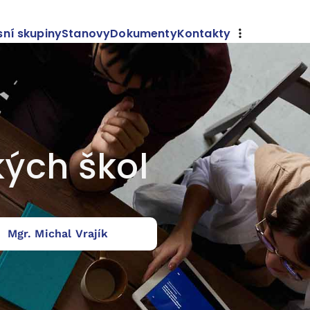
sní skupiny
Stanovy
Dokumenty
Kontakty
kých škol
Mgr. Michal Vrajík