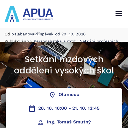
APUA
asociace pracovníků univerzit
Od
balabanova
Příspěvek od
20. 10. 2026
Publikováno v
Personalistika a mzdy
,
Setkání profesních
skupin
Setkání mzdových
oddělení vysokých škol
Olomouc
20. 10. 10:00 - 21. 10. 13:45
Ing. Tomáš Smutný