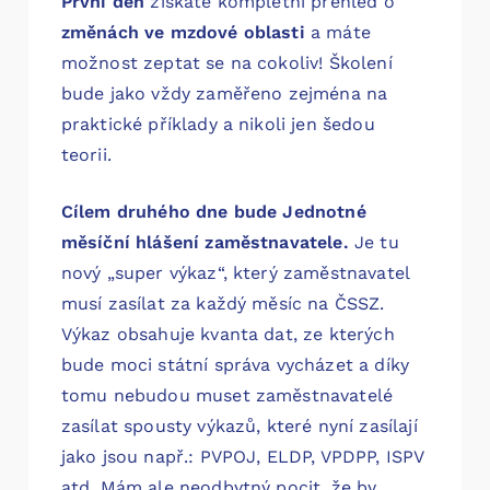
První den
získáte kompletní přehled o
změnách ve mzdové oblasti
a máte
možnost zeptat se na cokoliv! Školení
bude jako vždy zaměřeno zejména na
praktické příklady a nikoli jen šedou
teorii.
Cílem druhého dne bude Jednotné
měsíční hlášení zaměstnavatele.
Je tu
nový „super výkaz“, který zaměstnavatel
musí zasílat za každý měsíc na ČSSZ.
Výkaz obsahuje kvanta dat, ze kterých
bude moci státní správa vycházet a díky
tomu nebudou muset zaměstnavatelé
zasílat spousty výkazů, které nyní zasílají
jako jsou např.: PVPOJ, ELDP, VPDPP, ISPV
atd. Mám ale neodbytný pocit, že by