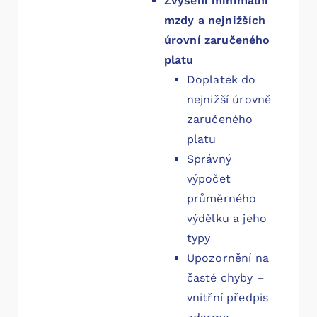
Zvýšení minimální
mzdy a nejnižších
úrovní zaručeného
platu
Doplatek do
nejnižší úrovně
zaručeného
platu
Správný
výpočet
průměrného
výdělku a jeho
typy
Upozornění na
časté chyby –
vnitřní předpis