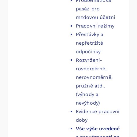
Problematická
pasáž pro
mzdovou účetní
Pracovní režimy
Přestávky a
nepřetržité
odpočinky
Rozvržení-
rovnoměrně,
nerovnoměrně,
pružně atd..
(výhody a
nevýhody)
Evidence pracovní
doby
Vše výše uvedené