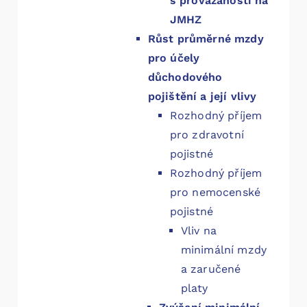
s provázaností na
JMHZ
Růst průměrné mzdy
pro účely
důchodového
pojištění a její vlivy
Rozhodný příjem
pro zdravotní
pojistné
Rozhodný příjem
pro nemocenské
pojistné
Vliv na
minimální mzdy
a zaručené
platy