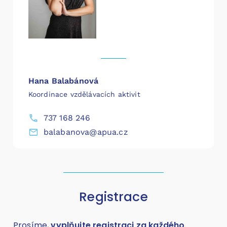
Hana Balabánová
Koordinace vzdělávacích aktivit
737 168 246
balabanova@apua.cz
Registrace
Prosíme,
vyplňujte registraci za každého