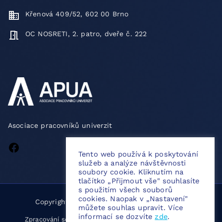
Křenová 409/52, 602 00 Brno
OC NOSRETI, 2. patro, dveře č. 222
Asociace pracovníků univerzit
Tento web používá k poskytování
služeb a analýze návštěvnosti
soubory cookie. Kliknutím na
tlačítko „Přijmout vše" souhlasíte
s použitím všech souborů
cookies. Naopak v „Nastavení"
Copyright © 2026
APUA
. Created by
Webiri
.
můžete souhlas upravit. Více
informací se dozvíte
zde
.
|
Zpracování souborů cookies
Ochrana osobních údajů