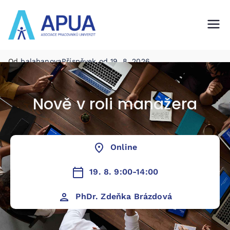
APUA
asociace pracovníků univerzit
Od
balabanova
Příspěvek od
19. 8. 2026
Publikováno v
Manažerský rozvoj
Nově v roli manažera
Online
19. 8. 9:00-14:00
PhDr. Zdeňka Brázdová