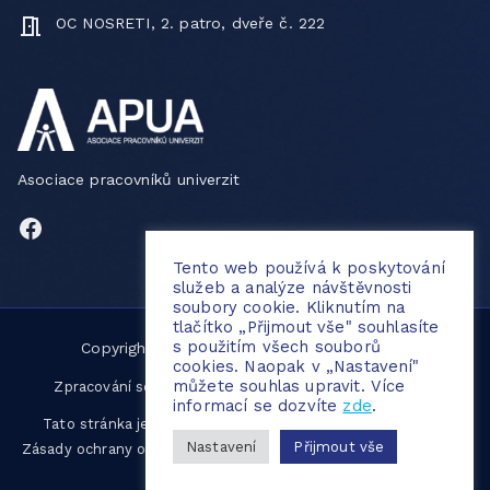
OC NOSRETI, 2. patro, dveře č. 222
Asociace pracovníků univerzit
Facebook
Tento web používá k poskytování
služeb a analýze návštěvnosti
soubory cookie. Kliknutím na
tlačítko „Přijmout vše" souhlasíte
s použitím všech souborů
Copyright © 2026
APUA
. Created by
Webiri
.
cookies. Naopak v „Nastavení"
můžete souhlas upravit. Více
|
Zpracování souborů cookies
Ochrana osobních údajů
informací se dozvíte
zde
.
Tato stránka je chráněna službou reCAPTCHA a platí zde
Nastavení
Přijmout vše
Zásady ochrany osobních údajů
a
Podmínky služby
společnosti
Google.