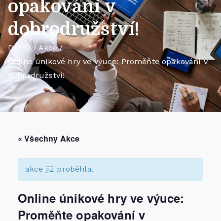
opakování v
dobrodružství!
Domů
Akce
Online únikové hry ve výuce: Proměňte opakování v
dobrodružství!
« Všechny Akce
akce již proběhla.
Online únikové hry ve výuce:
Proměňte opakování v